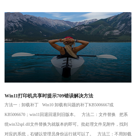
Win11打印机共享时提示709错误解决方法
方法一：卸载补丁 Win10 卸载有问题的补丁KB5006667或
KB5006670；win11回退回退到旧版本。 方法二：文件替换 把系
统win32spl.dll文件替换为就版本的即可。批处理文件见附件，找到
对应的系统，右键以管理员身份运行就可以了。 方法三：不用卸载