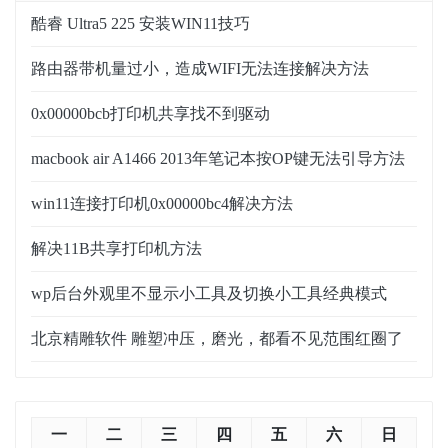
酷睿 Ultra5 225 安装WIN11技巧
路由器带机量过小，造成WIFI无法连接解决方法
0x00000bcb打印机共享找不到驱动
macbook air A1466 2013年笔记本按OP键无法引导方法
win11连接打印机0x00000bc4解决方法
解决11B共享打印机方法
wp后台外观里不显示小工具及切换小工具经典模式
北京精雕软件 雕塑冲压，磨光，都看不见范围红圈了
一
二
三
四
五
六
日