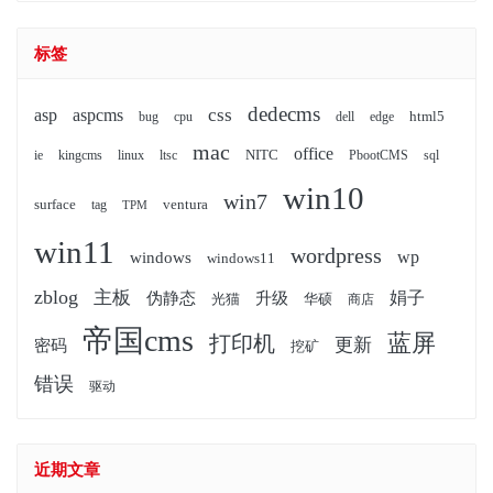
标签
dedecms
css
asp
aspcms
html5
bug
cpu
dell
edge
mac
office
NITC
ie
kingcms
linux
ltsc
PbootCMS
sql
win10
win7
surface
ventura
tag
TPM
win11
wordpress
wp
windows
windows11
zblog
主板
娟子
伪静态
升级
光猫
华硕
商店
帝国cms
蓝屏
打印机
更新
密码
挖矿
错误
驱动
近期文章