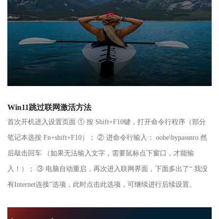
Win11跳过联网激活方法
首次开机进入设置页面 ① 按 Shift+F10键，打开命令行程序（部分
笔记本选按 Fn+shift+F10）； ② 进命令行输入： oobe\bypassnro 然
后敲击回车 （如果无法输入文字，需要鼠标点下窗口，才能输
入！）； ③ 电脑自动重启，再次进入联网界面，下面多出了“ 我没
有Internet连接”选项，此时点击此选项，可继续进行后续设置。