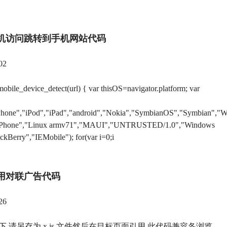
机访问跳转到手机网站代码
02
mobile_device_detect(url) { var thisOS=navigator.platform; var
Phone","iPod","iPad","android","Nokia","SymbianOS","Symbian","
"Phone","Linux armv71","MAUI","UNTRUSTED/1.0","Windows
kBerry","IEMobile"); for(var i=0;i
用对联广告代码
26
如下,请另存为 x.js 文件然后在目标页面引用.此代码兼容各浏览