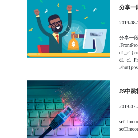
分享一
2019-08-
分享一段
.FrontPro
d1_c1{col
d1_c1 .Fr
.shut{posi
JS中
2019-07-
setTimeo
setTimeo