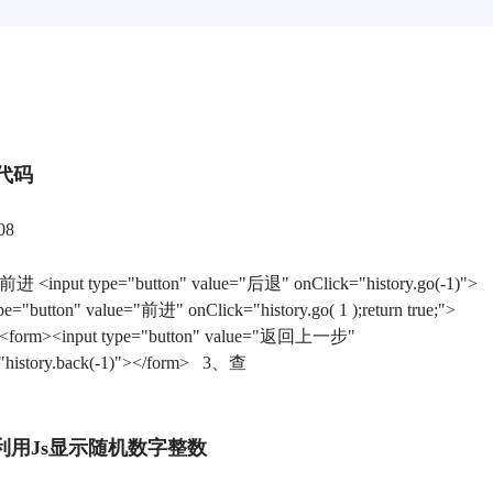
代码
08
<input type="button" value="后退" onClick="history.go(-1)">
ype="button" value="前进" onClick="history.go( 1 );return true;">
orm><input type="button" value="返回上一步"
"history.back(-1)"></form> 3、查
中利用js显示随机数字整数