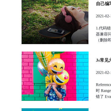
自己编
2021-02-
1.代码
器兼容问
（删除
Js常
2021-02-
Refer
时 Ran
错了 Eva