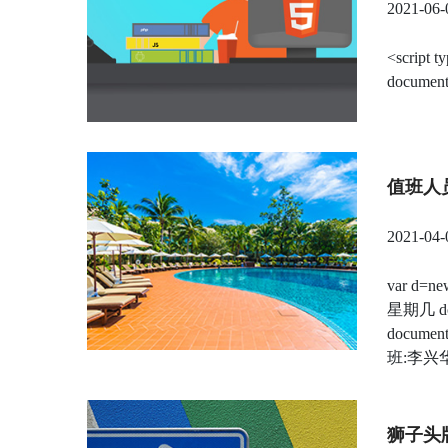
2021-06-
<script t
document
值班人
2021-04-
var d=new
星期几 doc
documen
班:李兴华");
狮子头