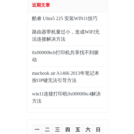
近期文章
酷睿 Ultra5 225 安装WIN11技巧
路由器带机量过小，造成WIFI无
法连接解决方法
0x00000bcb打印机共享找不到驱
动
macbook air A1466 2013年笔记本
按OP键无法引导方法
win11连接打印机0x00000bc4解决
方法
一
二
三
四
五
六
日