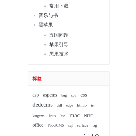
常用下载
音乐与书
黑苹果
五国问题
苹果引导
黑果技术
标签
css
asp
aspcms
bug
cpu
dedecms
html5
dell
edge
ie
mac
NITC
kingcms
linux
ltsc
office
surface
PbootCMS
sql
tag