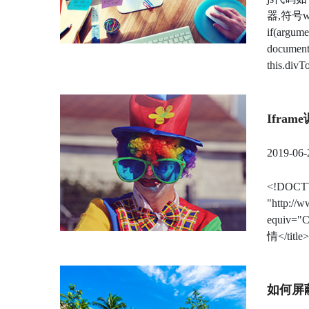
器,符号w3c
if(argume
document
this.divT
Ifra
2019-06-
<!DOCTY
"http://
equiv="Co
情</title>
如何屏