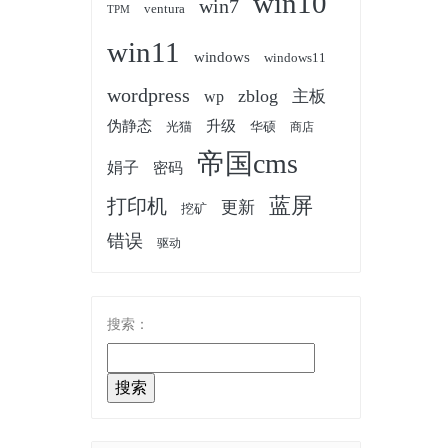
win10
win7
ventura
TPM
win11
windows
windows11
wordpress
zblog
主板
wp
伪静态
升级
光猫
华硕
商店
帝国cms
娟子
密码
蓝屏
打印机
更新
挖矿
错误
驱动
搜索：