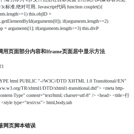
标准.绝对可用. Javascript代码 function couplet(){
nts.length>=1) this.objID =
.getElementById(arguments[0]); if(arguments.length>=2)
op = arguments[1]; if(arguments.length>=3) this.divP
me调用页面部分内容和iframe页面居中显示方法
21
PE html PUBLIC "-//W3C//DTD XHTML 1.0 Transitional//EN"
www.w3.org/TR/xhtml1/DTD/xhtml1-transitional.dtd"> <meta http-
ntent-Type" content="text/html; charset=utf-8" /> <head> <title>行
 <style type="text/css"> html,body,tab
蔽网页脚本错误