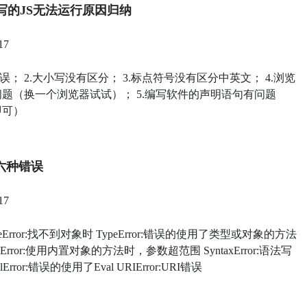
写的JS无法运行原因归纳
17
错误； 2.大小写没有区分； 3.标点符号没有区分中英文； 4.浏览
题（换一个浏览器试试）； 5.编写软件的声明语句有问题
即可）
见六种错误
17
enceError:找不到对象时 TypeError:错误的使用了类型或对象的方法
geError:使用内置对象的方法时，参数超范围 SyntaxError:语法写
lError:错误的使用了Eval URIError:URI错误