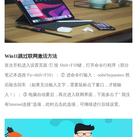
Win11跳过联网激活方法
首次开机进入设置页面 ① 按 Shift+F10键，打开命令行程序（部分
笔记本选按 Fn+shift+F10）； ② 进命令行输入： oobe\bypassnro 然
后敲击回车 （如果无法输入文字，需要鼠标点下窗口，才能输
入！）； ③ 电脑自动重启，再次进入联网界面，下面多出了“ 我没
有Internet连接”选项，此时点击此选项，可继续进行后续设置。