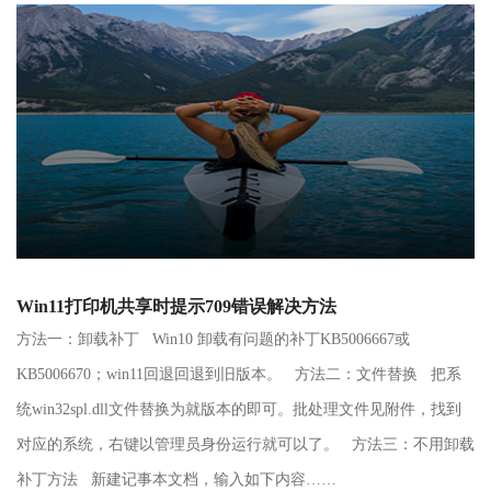
Win11打印机共享时提示709错误解决方法
方法一：卸载补丁 Win10 卸载有问题的补丁KB5006667或
KB5006670；win11回退回退到旧版本。 方法二：文件替换 把系
统win32spl.dll文件替换为就版本的即可。批处理文件见附件，找到
对应的系统，右键以管理员身份运行就可以了。 方法三：不用卸载
补丁方法 新建记事本文档，输入如下内容……