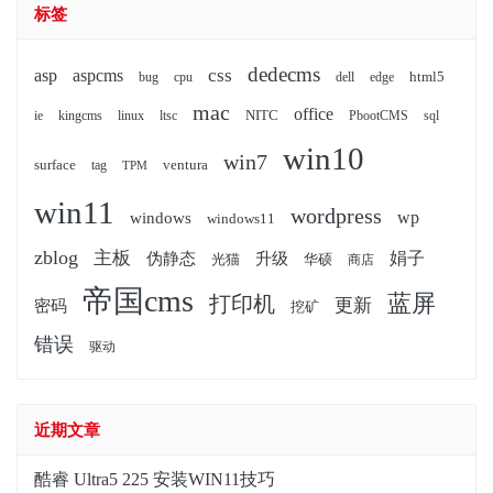
标签
dedecms
css
asp
aspcms
html5
bug
cpu
dell
edge
mac
office
NITC
ie
kingcms
linux
ltsc
PbootCMS
sql
win10
win7
surface
ventura
tag
TPM
win11
wordpress
wp
windows
windows11
zblog
主板
娟子
伪静态
升级
光猫
华硕
商店
帝国cms
蓝屏
打印机
更新
密码
挖矿
错误
驱动
近期文章
酷睿 Ultra5 225 安装WIN11技巧