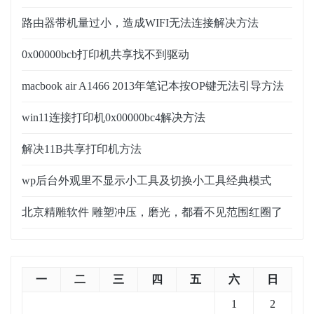
路由器带机量过小，造成WIFI无法连接解决方法
0x00000bcb打印机共享找不到驱动
macbook air A1466 2013年笔记本按OP键无法引导方法
win11连接打印机0x00000bc4解决方法
解决11B共享打印机方法
wp后台外观里不显示小工具及切换小工具经典模式
北京精雕软件 雕塑冲压，磨光，都看不见范围红圈了
一
二
三
四
五
六
日
1
2