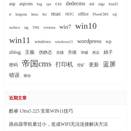
dedecms
css
asp
aspcms
html5
bug
cpu
dell
edge
mac
office
NITC
ie
kingcms
linux
ltsc
PbootCMS
sql
win10
win7
surface
ventura
tag
TPM
win11
wordpress
wp
windows
windows11
zblog
主板
娟子
伪静态
升级
光猫
华硕
商店
帝国cms
蓝屏
打印机
更新
密码
挖矿
错误
驱动
近期文章
酷睿 Ultra5 225 安装WIN11技巧
路由器带机量过小，造成WIFI无法连接解决方法