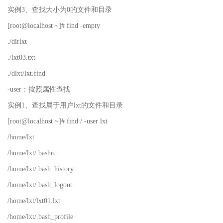
实例3、查找大小为0的文件和目录
[root@localhost ~]# find -empty
./dirlxt
./lxt03.txt
./dlxt/lxt.find
-user：按照属性查找
实例1、查找属于用户lxt的文件和目录
[root@localhost ~]# find / -user lxt
/home/lxt
/home/lxt/.bashrc
/home/lxt/.bash_history
/home/lxt/.bash_logout
/home/lxt/lxt01.lxt
/home/lxt/.bash_profile