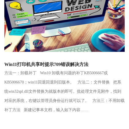
Win11打印机共享时提示709错误解决方法
方法一：卸载补丁 Win10 卸载有问题的补丁KB5006667或
KB5006670；win11回退回退到旧版本。 方法二：文件替换 把系
统win32spl.dll文件替换为就版本的即可。批处理文件见附件，找到
对应的系统，右键以管理员身份运行就可以了。 方法三：不用卸载
补丁方法 新建记事本文档，输入如下内容……