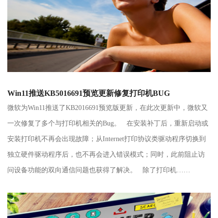
Win11推送KB5016691预览更新修复打印机BUG
微软为Win11推送了KB2016691预览版更新，在此次更新中，微软又
一次修复了多个与打印机相关的Bug。 在安装补丁后，重新启动或
安装打印机不再会出现故障；从Internet打印协议类驱动程序切换到
独立硬件驱动程序后，也不再会进入错误模式；同时，此前阻止访
问设备功能的双向通信问题也获得了解决。 除了打印机……