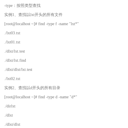
-type：按照类型查找
实例1、查找以lxt开头的所有文件
[root@localhost ~]# find -type f -name "lxt*"
./lxt03.txt
./lxt01.txt
./dlxt/lxt.test
./dlxt/lxt.find
./dlxt/dlxt/lxt.test
./lxt02.txt
实例2、查找以d开头的所有目录
[root@localhost ~]# find -type d -name "d*"
./dirlxt
./dlxt
./dlxt/dlxt