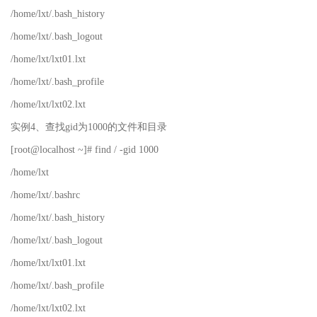
/home/lxt/.bash_history
/home/lxt/.bash_logout
/home/lxt/lxt01.lxt
/home/lxt/.bash_profile
/home/lxt/lxt02.lxt
实例4、查找gid为1000的文件和目录
[root@localhost ~]# find / -gid 1000
/home/lxt
/home/lxt/.bashrc
/home/lxt/.bash_history
/home/lxt/.bash_logout
/home/lxt/lxt01.lxt
/home/lxt/.bash_profile
/home/lxt/lxt02.lxt