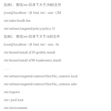
实例1、查找/etc/目录下大于2M的文件
[root@localhost ~]# find /etc/ -size +2M
/etc/udev/hwdb.bin
/etc/selinux/targeted/policy/policy.31
实例2、查找/etc/目录下大于1k的文件
[root@localhost ~]# find /etc/ -size -1k
/etc/kernel/install.d/20-grubby.install
/etc/kernel/install.d/90-loaderentry.install
......
/etc/selinux/targeted/contexts/files/file_contexts.local
/etc/selinux/targeted/contexts/files/file_contexts.subs
/etc/exports
/etc/.pwd.lock
/etc/environment