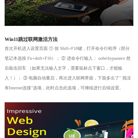
Win11跳过联网激活方法
首次开机进入设置页面 ① 按 Shift+F10键，打开命令行程序（部分
笔记本选按 Fn+shift+F10）； ② 进命令行输入： oobe\bypassnro 然
后敲击回车 （如果无法输入文字，需要鼠标点下窗口，才能输
入！）； ③ 电脑自动重启，再次进入联网界面，下面多出了“ 我没
有Internet连接”选项，此时点击此选项，可继续进行后续设置。