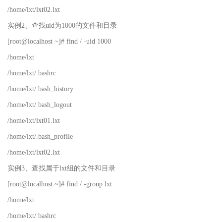
/home/lxt/lxt02.lxt
实例2、查找uid为1000的文件和目录
[root@localhost ~]# find / -uid 1000
/home/lxt
/home/lxt/.bashrc
/home/lxt/.bash_history
/home/lxt/.bash_logout
/home/lxt/lxt01.lxt
/home/lxt/.bash_profile
/home/lxt/lxt02.lxt
实例3、查找属于lxt组的文件和目录
[root@localhost ~]# find / -group lxt
/home/lxt
/home/lxt/.bashrc