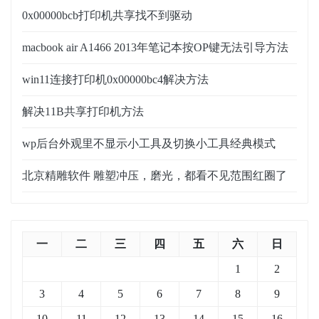
0x00000bcb打印机共享找不到驱动
macbook air A1466 2013年笔记本按OP键无法引导方法
win11连接打印机0x00000bc4解决方法
解决11B共享打印机方法
wp后台外观里不显示小工具及切换小工具经典模式
北京精雕软件 雕塑冲压，磨光，都看不见范围红圈了
一
二
三
四
五
六
日
1
2
3
4
5
6
7
8
9
10
11
12
13
14
15
16